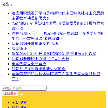
公告：
哈应用职院召开学习贯彻新时代中国特色社会主义思想
主题教育动员部署大会
“深悟践行 清明祭扫寄哀思” || 我院团委组织开展教育实
践活动
强担当 振人心——哈应用职院开展2023年春季学期“师
生同上一堂思政课”专题宣讲会
我院组织开展知识竞赛活动
深切缅怀
哈尔滨应用职业技术学院2022新发展团员入团仪式
我院召开理论中心组（扩大）会议
全国代表大会开幕会
我院举行报告宣讲暨研讨交流会
哈尔滨应用职业技术学院第三次学生代表大会顺利召
开！
全站搜索
全站搜索
产品搜索